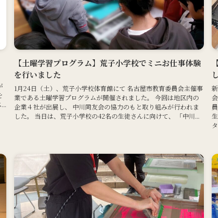
【土曜学習プログラム】荒子小学校でミニお仕事体験
を行いました
、
が
1月24日（土）、荒子小学校体育館にて 名古屋市教育委員会主催事
新
を
業である土曜学習プログラムが開催されました。 今回は地区内の
会
..
企業４社が出展し、 中川同友会の協力のもと取り組みが行われま
員
した。 当日は、荒子小学校の42名の生徒さんに向けて、 「中川...
生
タ.