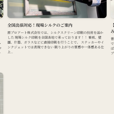
全国出張対応！現場シルクのご案内
原プロアート株式会社では、シルクスクリーン印刷の技術を活か
した 現場シルク印刷を全国各地で承っております！！ 看板、壁
普
面、什器、ガラスなどに直接印刷を行うことで、 ステッカーやイ
・
で
ンクジェットでは表現できない 刷り上がりの質感や一体感ある仕
ク
ば
上...
ナ
ブ