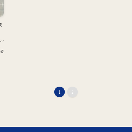
ま
ール
ま
 蓄
1
2