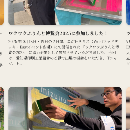
ト
ワクワクぷりんと博覧会2025に参加しました！
2025年10月18日・19日の２日間、星が丘テラス（Westウッドデ
9
ッキ・Eastイベント広場）にて開催された 「ワクワクぷりんと博
E
う
覧会2025」に協力企業として参加させていただきました。 今回
大
節
は、愛知県印刷工業組合のご縁で出展の機会をいただき、 Tシャ
立
ツ、ト...
ツ
字